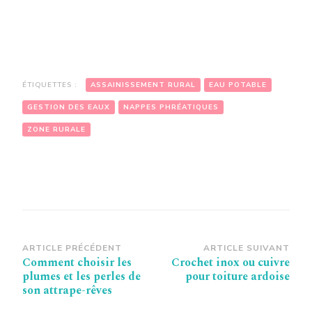
ÉTIQUETTES :
ASSAINISSEMENT RURAL
EAU POTABLE
GESTION DES EAUX
NAPPES PHRÉATIQUES
ZONE RURALE
Navigation
ARTICLE PRÉCÉDENT
ARTICLE SUIVANT
Comment choisir les
Crochet inox ou cuivre
d’article
plumes et les perles de
pour toiture ardoise
son attrape-rêves