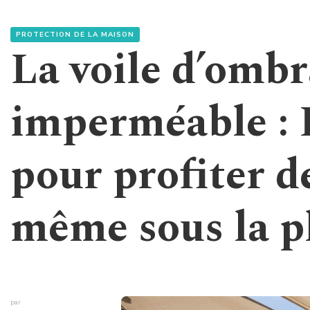
PROTECTION DE LA MAISON
La voile d’omb
imperméable : 
pour profiter d
même sous la p
par