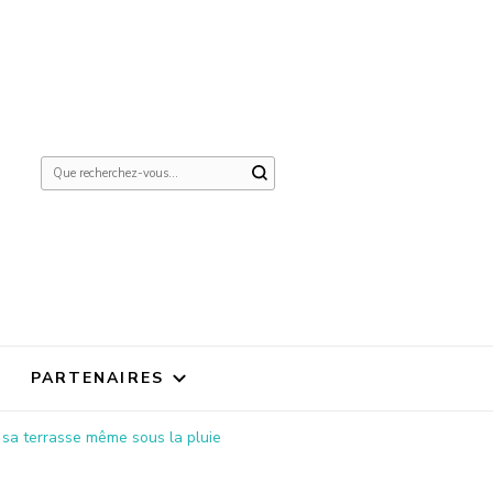
Vous
recherchiez
quelque
chose ?
PARTENAIRES
e sa terrasse même sous la pluie