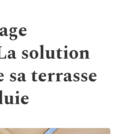
rage
La solution
e sa terrasse
luie