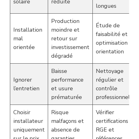
solaire
réduite
longues
Production
Étude de
Installation
moindre et
faisabilité et
mal
retour sur
optimisation
orientée
investissement
orientation
dégradé
Baisse
Nettoyage
Ignorer
performance
régulier et
l’entretien
et usure
contrôle
prématurée
professionnel
Choisir
Risque
Vérifier
installateur
malfaçons et
certifications
uniquement
absence de
RGE et
sur le prix
garanties
références