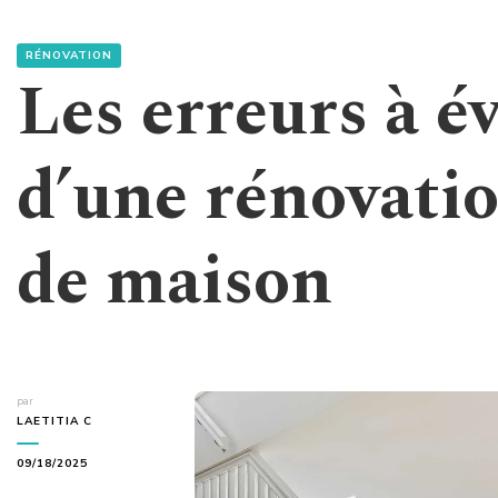
RÉNOVATION
Les erreurs à év
d’une rénovati
de maison
par
LAETITIA C
09/18/2025