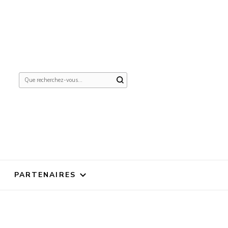
Vous
recherchiez
quelque
chose ?
PARTENAIRES