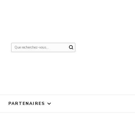
Vous
recherchiez
quelque
chose ?
PARTENAIRES