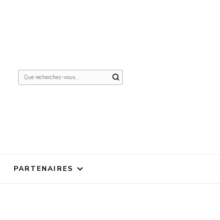
Vous
recherchiez
quelque
chose ?
PARTENAIRES