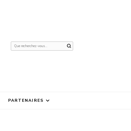
Vous
recherchiez
quelque
chose ?
PARTENAIRES