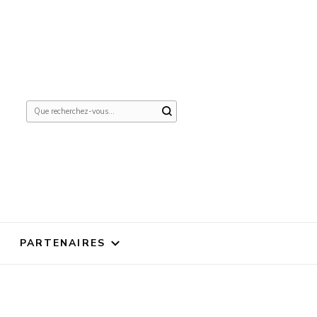
Vous
recherchiez
quelque
chose ?
PARTENAIRES