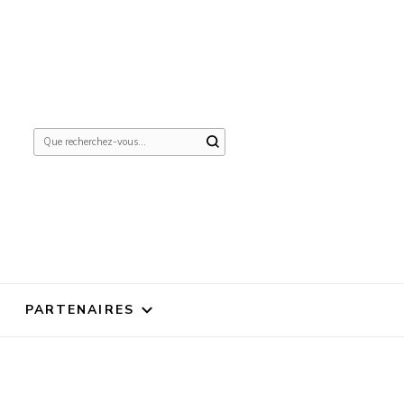
Vous
recherchiez
quelque
chose ?
PARTENAIRES