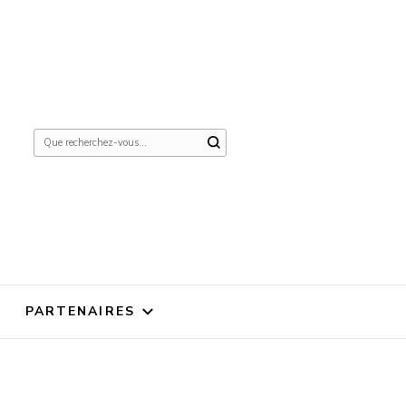
Vous
recherchiez
quelque
chose ?
PARTENAIRES