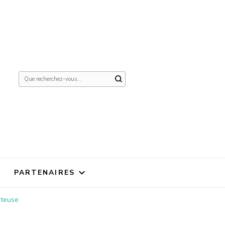
Vous
recherchiez
quelque
chose ?
PARTENAIRES
ûteuse