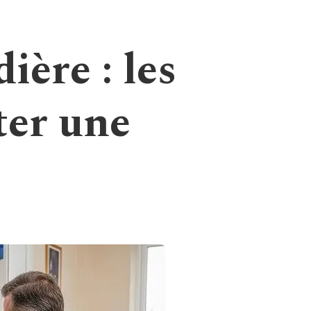
ière : les
ter une
e