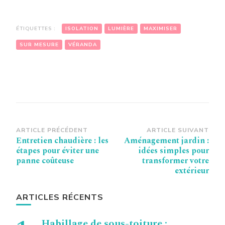
ÉTIQUETTES :
ISOLATION
LUMIÈRE
MAXIMISER
SUR MESURE
VÉRANDA
Navigation
ARTICLE PRÉCÉDENT
ARTICLE SUIVANT
Entretien chaudière : les
Aménagement jardin :
d’article
étapes pour éviter une
idées simples pour
panne coûteuse
transformer votre
extérieur
ARTICLES RÉCENTS
Habillage de sous-toiture :