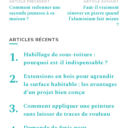
Navigation
ARTICLE PRÉCÉDENT
ARTICLE SUIVANT
Comment redonner une
Faut-il vraiment
d’article
seconde jeunesse à sa
rénover en pierre quand
maison ?
l’aluminium fait mieux
?
ARTICLES RÉCENTS
Habillage de sous-toiture :
pourquoi est-il indispensable ?
Extensions en bois pour agrandir
la surface habitable : les avantages
d’un projet bien conçu
Comment appliquer une peinture
sans laisser de traces de rouleau
Demande de devis pour