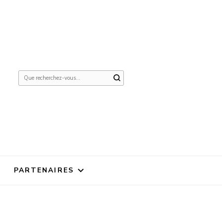
Vous
recherchiez
quelque
chose ?
PARTENAIRES