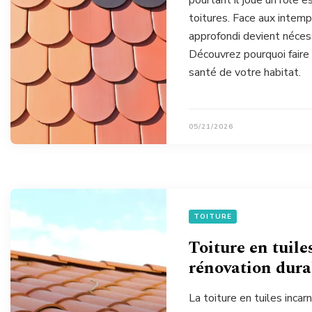
pourtant il joue un rôle e
toitures. Face aux intemp
approfondi devient néces
Découvrez pourquoi faire a
santé de votre habitat.
05/21/2026
TOITURE
Toiture en tuile
rénovation dura
La toiture en tuiles incar