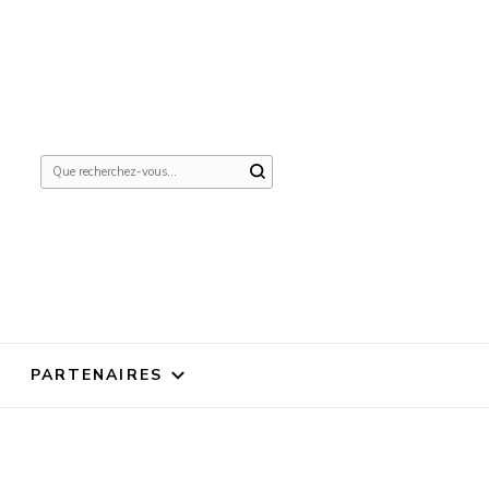
Vous
recherchiez
quelque
chose ?
PARTENAIRES