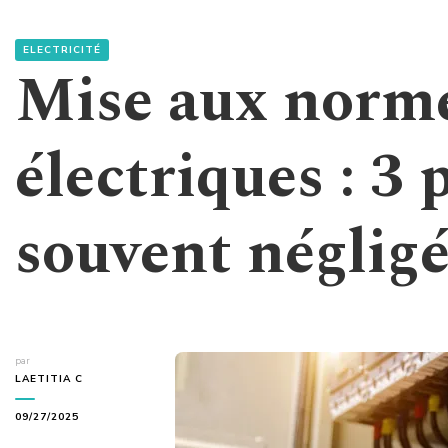
ELECTRICITÉ
Mise aux norm
électriques : 3 
souvent néglig
par
LAETITIA C
09/27/2025