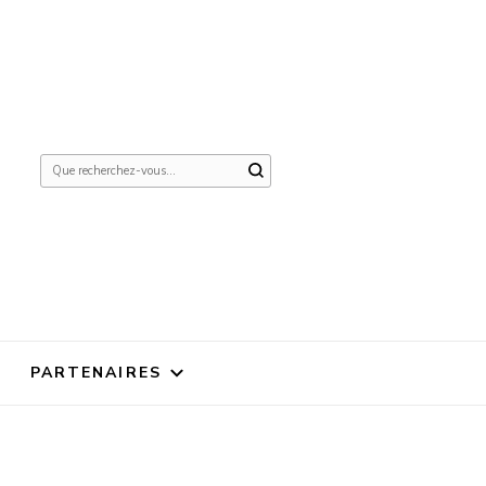
Vous
recherchiez
quelque
chose ?
PARTENAIRES