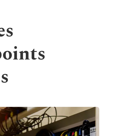
es
points
és