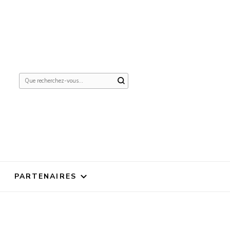
Vous
recherchiez
quelque
chose ?
PARTENAIRES