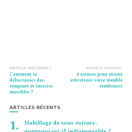
Navigation
ARTICLE PRÉCÉDENT
ARTICLE SUIVANT
Comment se
4 astuces pour mieux
d’article
débarrasser des
entretenir votre meuble
rongeurs et insectes
rembourré
nuisibles ?
ARTICLES RÉCENTS
Habillage de sous-toiture :
pourquoi est-il indispensable ?