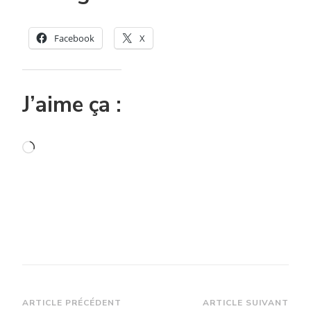
Facebook
X
J’aime ça :
Chargement…
Navigation
ARTICLE PRÉCÉDENT
ARTICLE SUIVANT