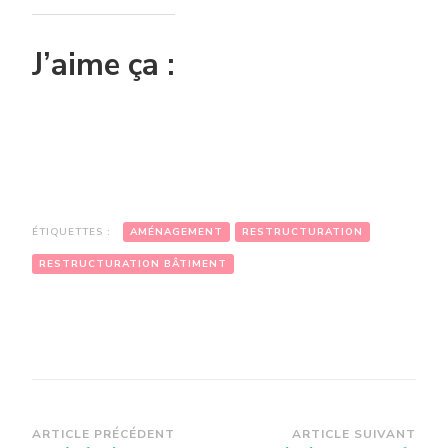
J’aime ça :
ÉTIQUETTES :
AMÉNAGEMENT
RESTRUCTURATION
RESTRUCTURATION BÂTIMENT
Navigation
ARTICLE PRÉCÉDENT
ARTICLE SUIVANT