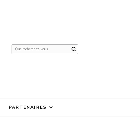
Vous
recherchiez
quelque
chose ?
PARTENAIRES