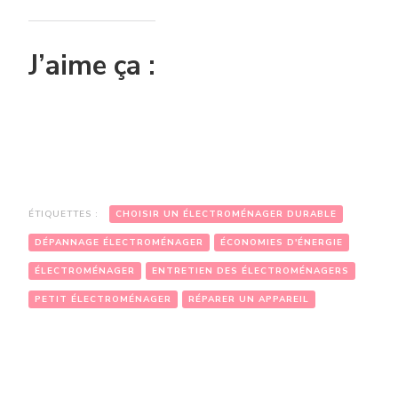
J’aime ça :
ÉTIQUETTES :
CHOISIR UN ÉLECTROMÉNAGER DURABLE
DÉPANNAGE ÉLECTROMÉNAGER
ÉCONOMIES D'ÉNERGIE
ÉLECTROMÉNAGER
ENTRETIEN DES ÉLECTROMÉNAGERS
PETIT ÉLECTROMÉNAGER
RÉPARER UN APPAREIL