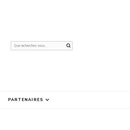
Vous
recherchiez
quelque
chose ?
PARTENAIRES