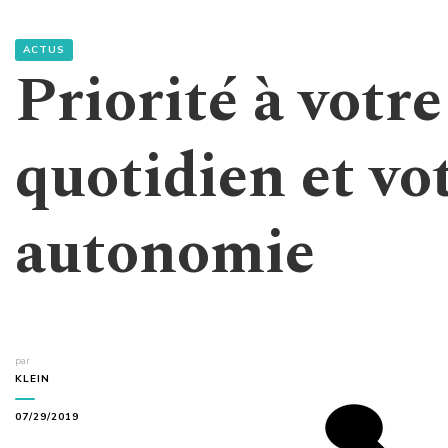
ACTUS
Priorité à votr
quotidien et vo
autonomie
par
KLEIN
07/29/2019