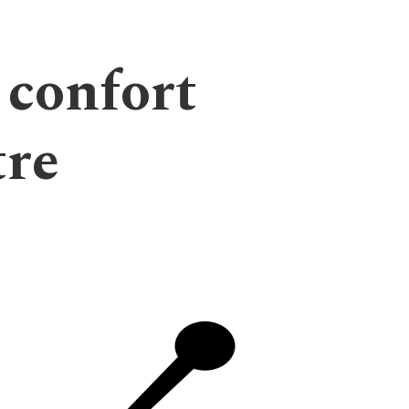
e confort
tre