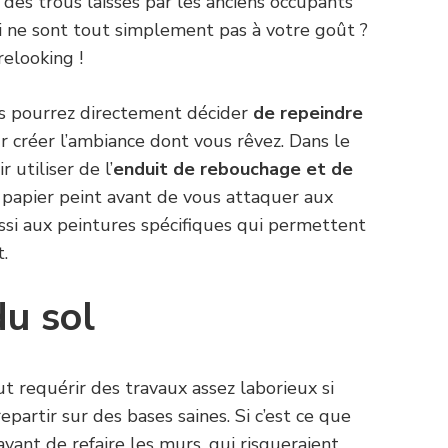
 des trous laissés par les anciens occupants
 ne sont tout simplement pas à votre goût ?
relooking !
us pourrez directement décider
de repeindre
 créer l’ambiance dont vous rêvez. Dans le
r utiliser de l’
enduit de rebouchage et de
 papier peint avant de vous attaquer aux
ssi aux peintures spécifiques qui permettent
t.
du sol
t requérir des travaux assez laborieux si
partir sur des bases saines. Si c’est ce que
avant de refaire les murs, qui risqueraient