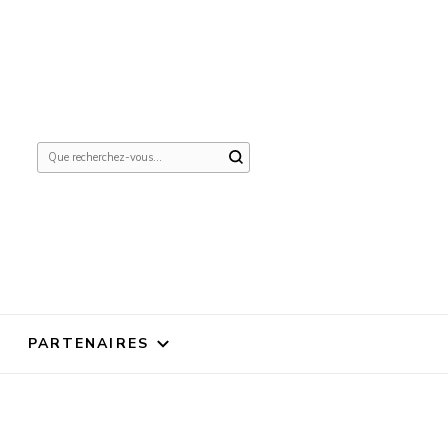
Vous
recherchiez
quelque
chose ?
PARTENAIRES