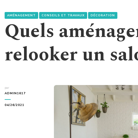
AMÉNAGEMENT
CONSEILS ET TRAVAUX
DÉCORATION
Quels aménage
relooker un sal
par
ADMIN1617
04/26/2021