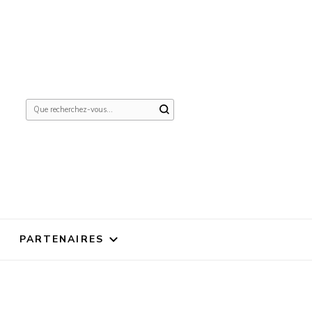
Vous
recherchiez
quelque
chose ?
PARTENAIRES