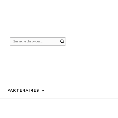
Vous
recherchiez
quelque
chose ?
PARTENAIRES