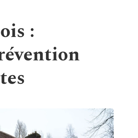
is :
révention
ctes