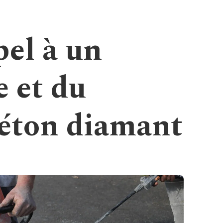
pel à un
e et du
éton diamant