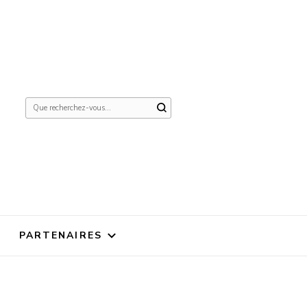
Vous
recherchiez
quelque
chose ?
PARTENAIRES