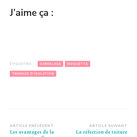
J’aime ça :
ÉTIQUETTES :
CARRELAGE
MOQUETTE
TRAVAUX D'ISOLATION
Navigation
ARTICLE PRÉCÉDENT
ARTICLE SUIVANT
Les avantages de la
La réfection de toiture
d’article