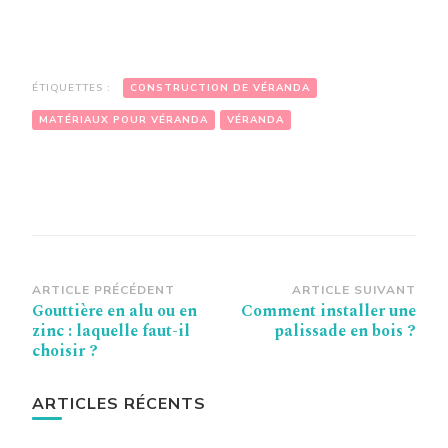
ÉTIQUETTES :
CONSTRUCTION DE VÉRANDA
MATÉRIAUX POUR VÉRANDA
VÉRANDA
Navigation
ARTICLE PRÉCÉDENT
ARTICLE SUIVANT
Gouttière en alu ou en
Comment installer une
d’article
zinc : laquelle faut-il
palissade en bois ?
choisir ?
ARTICLES RÉCENTS