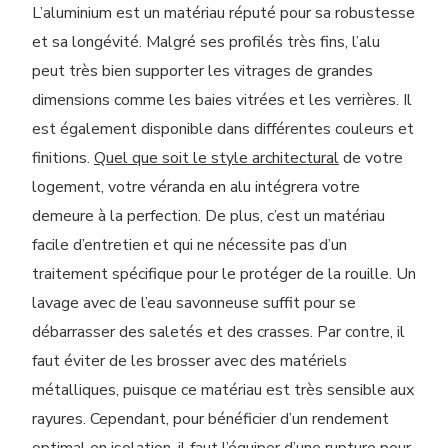
L’aluminium est un matériau réputé pour sa robustesse
et sa longévité. Malgré ses profilés très fins, l’alu
peut très bien supporter les vitrages de grandes
dimensions comme les baies vitrées et les verrières. Il
est également disponible dans différentes couleurs et
finitions.
Quel que soit le style architectural
de votre
logement, votre véranda en alu intégrera votre
demeure à la perfection. De plus, c’est un matériau
facile d’entretien et qui ne nécessite pas d’
un
traitement
spécifique pour le protéger de la rouille. Un
lavage avec de l’eau savonneuse
suffit
pour
se
débarrasser
d
es saletés et
d
es crasses. Par contre, il
faut éviter de les brosser avec des
matériel
s
métalliques, puisque ce matériau est très sensible aux
rayures.
Cependant, pour bénéficier d’un rendement
optimal en isolation, il faut l’équiper d’une rupture pour